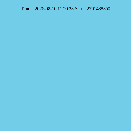
.0.3每天三次vivo版破解游戏免粉色视频,污软件app下载黄色软件下
蝶直播app会员破解版下载,金蝶直播下载app,金蝶直播平台,黄色应用软
Time：2026-08-10 11:50:28
Star：2701488850
pp下载